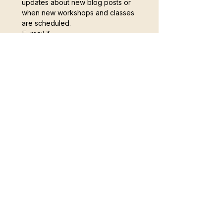
updates about new blog posts or 
when new workshops and classes 
are scheduled.
E-mail
*
Subscribe
I want to subscribe to the 
Cosy Colours newsletter.
Ik wil me inschrijven voor de 
Cosy Colours nieuwsbrief
*
© 2024 by Cosy Colours.
All Rights Reserved.
KvK-nummer:
94542503
Contact:
info@cosycolours.nl